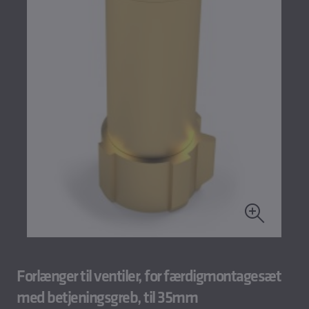
Forlænger til ventiler, for færdigmontagesæt
med betjeningsgreb, til 35mm