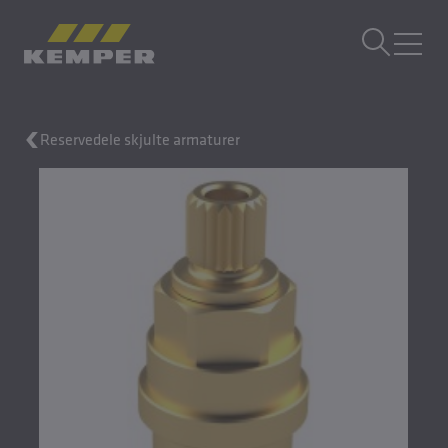
DA
|
DK Sprogskifter
MENU
Reservedele skjulte armaturer
Bygningsteknik
Støbeteknik
Valseprodukter
Virksomhed
Karriere