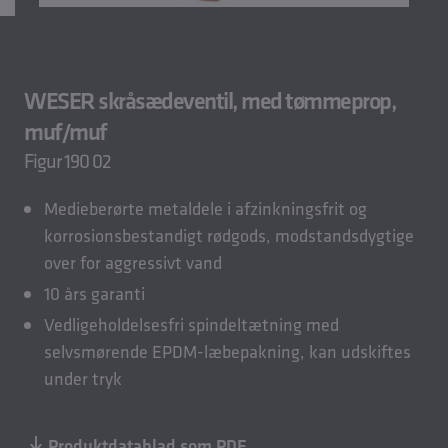
WESER skråsædeventil, med tømmeprop,
muf/muf
Figur 190 02
Medieberørte metaldele i afzinkningsfrit og
korrosionsbestandigt rødgods, modstandsdygtige
over for aggressivt vand
10 års garanti
Vedligeholdelsesfri spindeltætning med
selvsmørende EPDM-læbepakning, kan udskiftes
under tryk
Produktdatablad som PDF