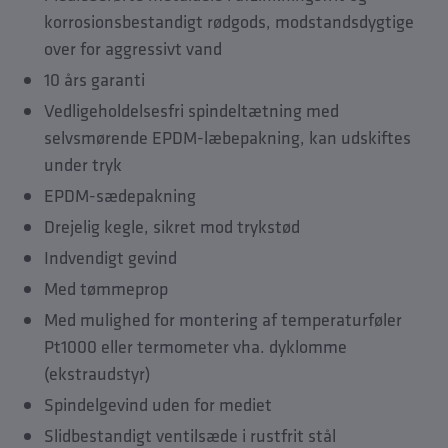
Downloads
korrosionsbestandigt rødgods, modstandsdygtige
Tilbehør
over for aggressivt vand
Reservedele
10 års garanti
Vedligeholdelsesfri spindeltætning med
selvsmørende EPDM-læbepakning, kan udskiftes
under tryk
EPDM-sædepakning
Drejelig kegle, sikret mod trykstød
Indvendigt gevind
Med tømmeprop
Med mulighed for montering af temperaturføler
Pt1000 eller termometer vha. dyklomme
(ekstraudstyr)
Spindelgevind uden for mediet
Slidbestandigt ventilsæde i rustfrit stål