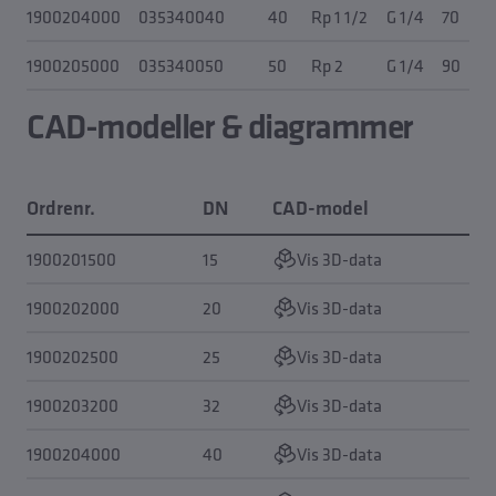
1900204000
035340040
40
Rp 1 1/2
G 1/4
70
1900205000
035340050
50
Rp 2
G 1/4
90
CAD-modeller & diagrammer
Ordrenr.
DN
CAD-model
K
1900201500
15
Vis 3D-data
1900202000
20
Vis 3D-data
1900202500
25
Vis 3D-data
1900203200
32
Vis 3D-data
1900204000
40
Vis 3D-data