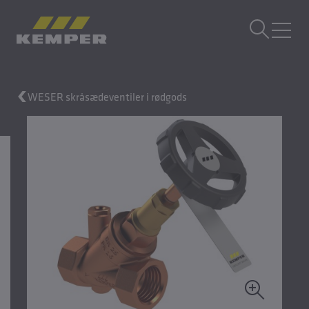
DA
|
DK Sprogskifter
MENU
WESER skråsædeventiler i rødgods
Bygningsteknik
Støbeteknik
Valseprodukter
Virksomhed
Karriere