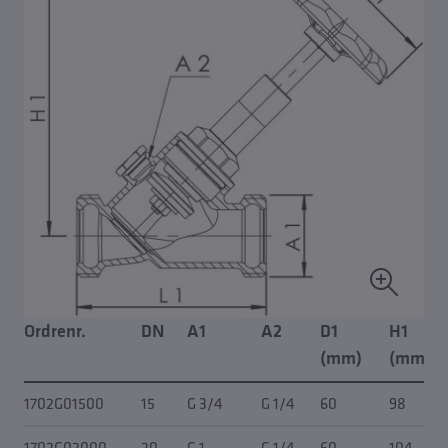
Ordrenr.
DN
A1
A2
D1
H1
(mm)
(mm)
1702G01500
15
G 3/4
G 1/4
60
98
1702G02000
20
G 1
G 1/4
60
104