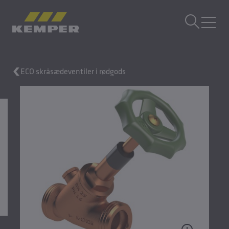
DA
|
DK Sprogskifter
MENU
ECO skråsædeventiler i rødgods
Bygningsteknik
Støbeteknik
Valseprodukter
Virksomhed
Karriere