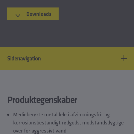
Downloads
Sidenavigation
Produktfunktioner
Standarder og godkendelser
Tekniske data
Produktegenskaber
CAD-modeller
Planlægningsdata
Medieberørte metaldele i afzinkningsfrit og
Downloads
korrosionsbestandigt rødgods, modstandsdygtige
Tilbehør
over for aggressivt vand
Reservedele