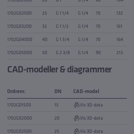
1702G02500
25
G 1 1/4
G 1/4
70
132
1702G03200
32
G 1 1/2
G 1/4
70
161
1702G04000
40
G 1 3/4
G 1/4
70
164
1702G05000
50
G 2 3/8
G 1/4
90
213
CAD-modeller & diagrammer
Ordrenr.
DN
CAD-model
Ka
1702G01500
15
Vis 3D-data
1702G02000
20
Vis 3D-data
1702G02500
25
Vis 3D-data