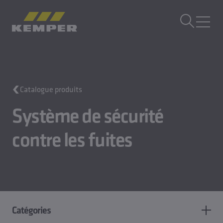
FR
|
CH sélecteur de langue
MENU
Technique du bâtiment
Catalogue produits
Moulages
Produits laminés
Système de sécurité
Entreprise
Carrière
contre les fuites
Catégories