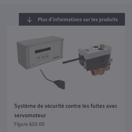
Plus d'informations sur les produits
Aperçu Robinets de sûreté
Clapet anti-retour et clapet anti-retour combiné
Disconnecteur CA
Séparateur BA
Système de sécurité contre les fuites avec
Stations de séparation et de sécurité
servomoteur
Figure 620 00
Système de sécurité contre les fuites