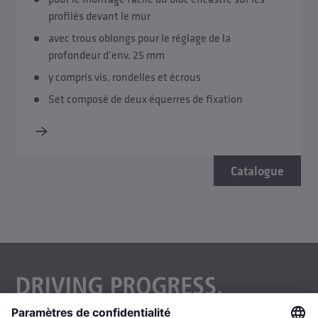
profilés devant le mur
avec trous oblongs pour le réglage de la
profondeur d’env. 25 mm
y compris vis, rondelles et écrous
Set composé de deux équerres de fixation
Catalogue