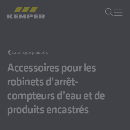
FR
|
CH sélecteur de langue
MENU
Technique du bâtiment
Catalogue produits
Moulages
Produits laminés
Accessoires pour les
Entreprise
robinets d’arrêt-
Carrière
compteurs d’eau et de
produits encastrés