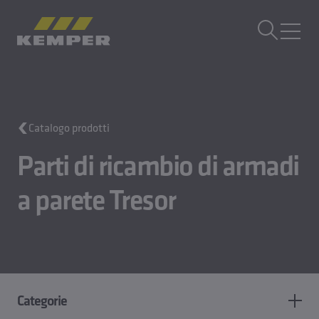
IT
|
CH Selettore di lingua
MENU
Tecnologia degli edifici
Catalogo prodotti
Tecnologia di fusione
Prodotti di laminazione
Parti di ricambio di armadi
Azienda
Lavora con noi
a parete Tresor
Categorie