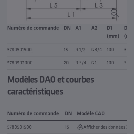
Numéro de commande
DN
A1
A2
D1
D2
(mm)
(mm
5780501500
15
R 1/2
G 3/4
100
35
5780502000
20
R 3/4
G 1
100
35
Modèles DAO et courbes
caractéristiques
Numéro de commande
DN
Modèle CAO
5780501500
15
Afficher des données 3D