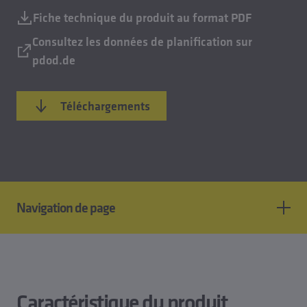
Fiche technique du produit au format PDF
Consultez les données de planification sur
pdod.de
Téléchargements
Navigation de page
Caractéristiques du produit
Normes et homologations
Données techniques
Caractéristique du produit
Modèles CAO