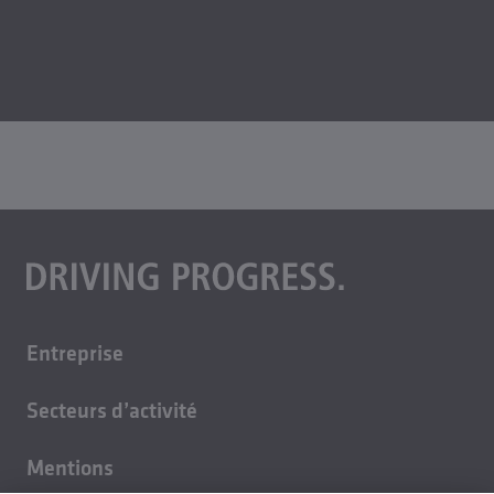
Entreprise
A propos de nous
Secteurs d’activité
Carrière
Technique du bâtiment
Durabilité
Mentions
Moulages