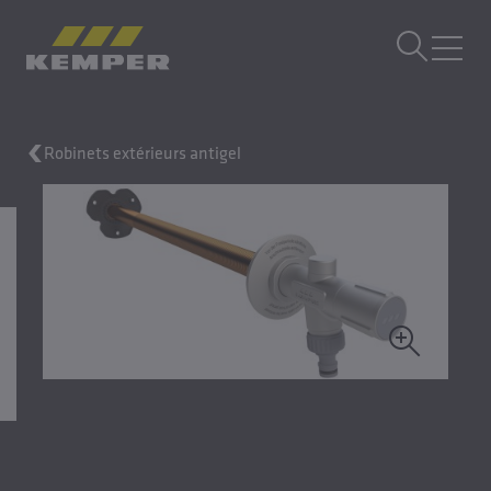
FR
|
CH sélecteur de langue
MENU
Robinets extérieurs antigel
Technique du bâtiment
Moulages
Produits laminés
Entreprise
Carrière