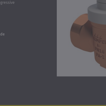
agressive
.de