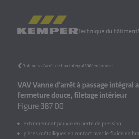
FR
|
CH sélecteur de langue
Technique du bâtiment
MENU
Robinets d’arrêt de flux intégral VAV en bronze
Technique du bâtiment
VAV Vanne d'arrêt à passage intégral 
Moulages
Produits laminés
fermeture douce, filetage intérieur
Entreprise
Figure 387 00
Carrière
extrêmement pauvre en perte de pression
pièces métalliques en contact avec le fluide en br