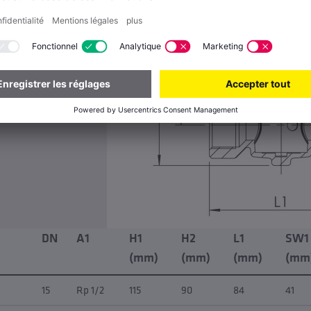
on PN 16
ervice max. 90
DN
A1
H1
H2
L1
SW1
(mm)
(mm)
(mm)
(mm
15
Rp 1/2
115
90
84
41