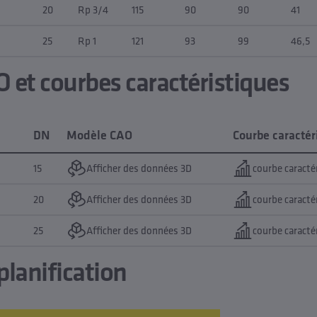
20
Rp 3/4
115
90
90
41
25
Rp 1
121
93
99
46,5
 et courbes caractéristiques
DN
Modèle CAO
Courbe caractér
15
Afficher des données 3D
courbe caracté
20
Afficher des données 3D
courbe caracté
25
Afficher des données 3D
courbe caracté
lanification