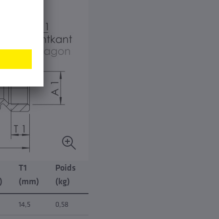
T1
Poids
)
(mm)
(kg)
14,5
0,58