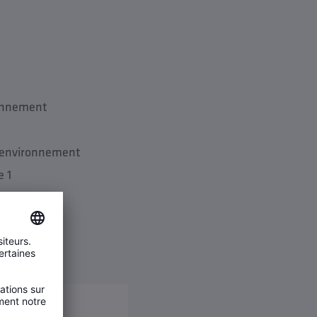
ronnement
 l’environnement
e 1