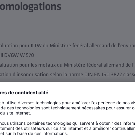
homologations
évaluation pour KTW du Ministère fédéral allemand de l’envi
vail DVGW W 570
évaluation pour les métaux du Ministère fédéral allemand de
cation d’insonorisation selon la norme DIN EN ISO 3822 class
3-21-17048, WIEN-ZERT
hniques