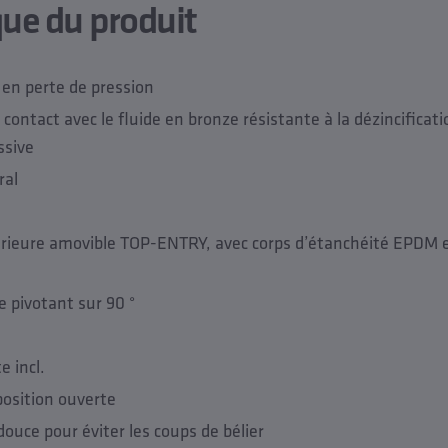
que du produit
en perte de pression
contact avec le fluide en bronze résistante à la dézincificatio
ssive
ral
térieure amovible TOP-ENTRY, avec corps d’étanchéité EPDM 
pivotant sur 90 °
e incl.
position ouverte
ouce pour éviter les coups de bélier