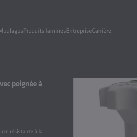
Moulages
Produits laminés
Entreprise
Carrière
avec poignée à
onze résistante à la