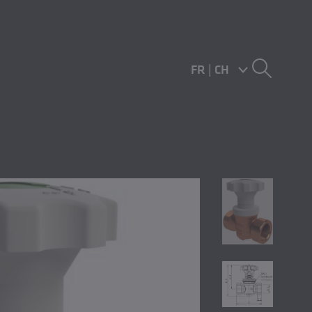
FR
|
CH