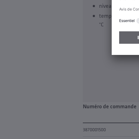
niveau de pressi
température de s
°C
Numéro de commande
3870001500