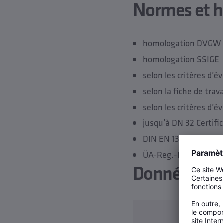
Normes et 
homologation DVGW
homologation SSIGE
selon les critères d’
selon la fiche de tra
selon les critères d’
jusqu’à DN 32 Certifi
DIN EN 13828
ÜA-Reg.-Nr. R-15.2.
Données tec