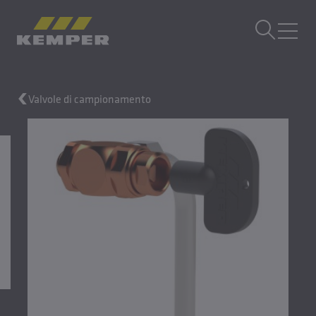
IT
|
CH Selettore di lingua
MENU
Valvole di campionamento
Tecnologia degli edifici
Tecnologia di fusione
Prodotti di laminazione
Azienda
Lavora con noi