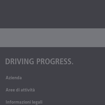
Azienda
Chi siamo
Aree di attività
Lavora con noi
Tecnologia degli edifici
Sostenibilità
Informazioni legali
Tecnologia di fusione