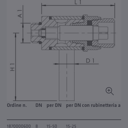
Ordine n.
DN
per DN
per DN con rubinetteria a fl
1870000600
8
15-50
15-25