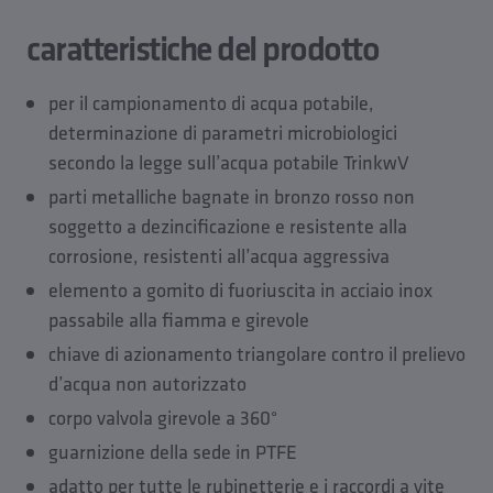
Dati tecnici
caratteristiche del prodotto
Modelli CAD
Dati di pianificazione
per il campionamento di acqua potabile,
Scarica
determinazione di parametri microbiologici
Pezzi di ricambio
secondo la legge sull’acqua potabile TrinkwV
Accessori da
parti metalliche bagnate in bronzo rosso non
soggetto a dezincificazione e resistente alla
corrosione, resistenti all’acqua aggressiva
elemento a gomito di fuoriuscita in acciaio inox
passabile alla fiamma e girevole
chiave di azionamento triangolare contro il prelievo
d’acqua non autorizzato
corpo valvola girevole a 360°
guarnizione della sede in PTFE
adatto per tutte le rubinetterie e i raccordi a vite