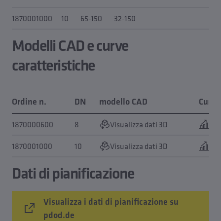
1870001000
10
65-150
32-150
Modelli CAD e curve
caratteristiche
Ordine n.
DN
modello CAD
Curva 
1870000600
8
Visualizza dati 3D
Vis
1870001000
10
Visualizza dati 3D
Vis
Dati di pianificazione
Visualizza i dati di pianificazione su
pdod.de