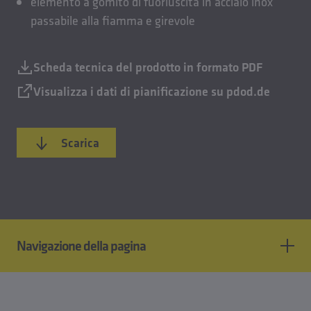
elemento a gomito di fuoriuscita in acciaio inox
passabile alla fiamma e girevole
Scheda tecnica del prodotto in formato PDF
Visualizza i dati di pianificazione su pdod.de
Scarica
Navigazione della pagina
Caratteristiche del prodotto
Standard e approvazioni