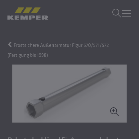
DE
|
CH Sprachwechsler
MENÜ
Frostsichere Außenarmatur Figur 570/571/572
Gebäudetechnik
(Fertigung bis 1998)
Gusstechnik
Walzprodukte
Unternehmen
Karriere